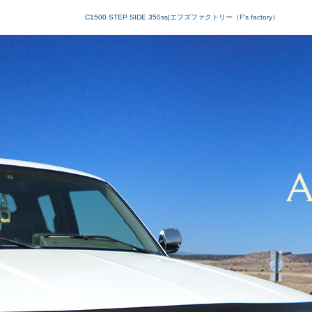
C1500 STEP SIDE 350ss|エフズファクトリー（F's factory）