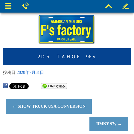
2ＤＲ ＴＡＨＯＥ 96ｙ
投稿日
2020年7月31日
←
SHOW TRUCK USA CONVERSION
JIMNY 97y
→