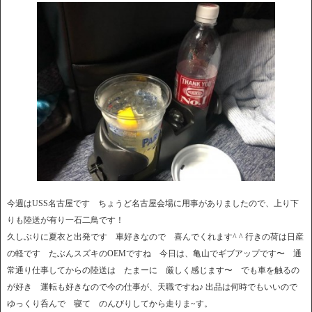
今週はUSS名古屋です ちょうど名古屋会場に用事がありましたので、上り下
りも陸送が有り一石二鳥です！
久しぶりに夏衣と出発です 車好きなので 喜んでくれます^ ^ 行きの荷は日産
の軽です たぶんスズキのOEMですね 今日は、亀山でギブアップです〜 通
常通り仕事してからの陸送は たまーに 厳しく感じます〜 でも車を触るの
が好き 運転も好きなので今の仕事が、天職ですね♪ 出品は何時でもいいので
ゆっくり呑んで 寝て のんびりしてから走りま~す。