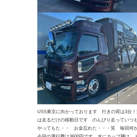
USS東京に向かっております 行きの荷は3台
は走るだけの移動日です のんびり走っていつ
やってもた・・ お金忘れた・・・笑 毎回何
今回の運行費は3600円です 水にカップ麺は