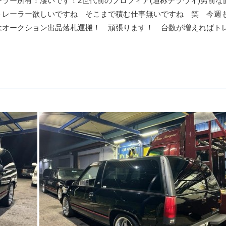
ラー所有！凄いです！2世代前のプロフィア(通称テラヴィ)男前な
レーラー欲しいですね そこまで積む仕事無いですね 笑 今週も
はオークション出品落札運搬！ 頑張ります！ 台数が増えればト