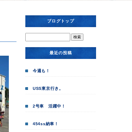
ブログトップ
最近の投稿
今週も！
USS東京行き。
2号車 活躍中！
454ss納車！