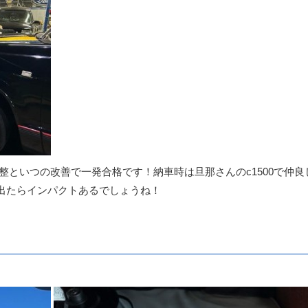
整といつの改善で一発合格です！納車時は旦那さんのc1500で仲良
も出たらインパクトあるでしょうね！