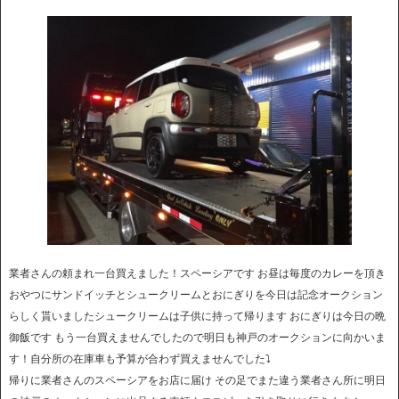
業者さんの頼まれ一台買えました！スペーシアです お昼は毎度のカレーを頂き
おやつにサンドイッチとシュークリームとおにぎりを今日は記念オークション
らしく貰いましたシュークリームは子供に持って帰ります おにぎりは今日の晩
御飯です もう一台買えませんでしたので明日も神戸のオークションに向かいま
す！自分所の在庫車も予算が合わず買えませんでした⤵︎
帰りに業者さんのスペーシアをお店に届け その足でまた違う業者さん所に明日