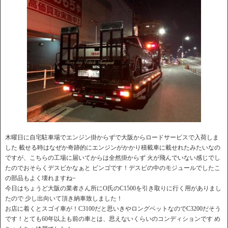
木曜日に自宅駐車場でエンジン掛からずで大阪からロードサービスで入荷しま
した 載せる時はなぜか奇跡的にエンジンがかかり積載車に載せれたみたいなの
ですが、こちらの工場に届いてからは全然掛からず 火が飛んでいない感じでし
たのでおそらくデスビかなぁと ビンゴです！デスビの中のモジュールでしたこ
の部品もよく壊れますね~
今日はちょうど大阪の業者さん所にO氏のC1500を引き取りに行く用がありまし
たので 少し出向いて頂き納車致しました！
お店に着くとスゴイ車が！C3100だと思いきやロングベットなのでC3200だそう
です！とても60年以上も前の車とは、思えないくらいのコンディションです め