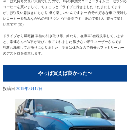
今日は気持ちの良い天気でしたので、3時の休憩のコーヒータイムは、セブンの
コーヒーを買いまして、ちょこっとドライブに行きました！たまにしてます
が、(笑) 良い息抜きにもなり 凄く楽しいいんですよ〜 自分の好きな車で 美味し
いコーヒーを飲みながらのV8サウンドが 最高です！眺めて楽しい 乗って楽し
い車です (笑)
ドライブから帰宅後 車検の引き取り等、終わり、在庫車3台程洗車しています
と、常連さんのW君が遊びに来てくれました 数少ない若手ユーザーさんです
W君も洗車してお帰りになりました 明日は休みなので自分もファミリーカー
のアストロを洗車します。
やっぱ買えば良かった〜
投稿日
2019年3月17日