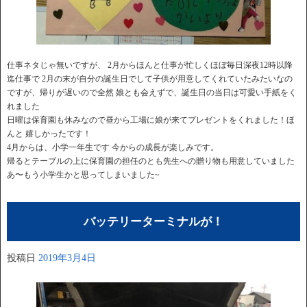
仕事ネタじゃ無いですが、 2月からほんと仕事が忙しくほぼ毎日深夜12時以降
迄仕事で 2月の末が自分の誕生日でして子供が用意してくれていたみたいなの
ですが、帰りが遅いので全然 娘とも会えずで、誕生日の当日は可愛い手紙をく
れました
日曜は保育園も休みなので昼から工場に娘が来てプレゼントをくれました！ほ
んと 嬉しかったです！
4月からは、小学一年生です 今からの成長が楽しみです。
帰るとテーブルの上に保育園の担任のとも先生への贈り物も用意していました
あ〜もう小学生かと思ってしまいました~
バッテリーターミナルが！
投稿日
2019年3月4日