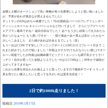
金曜と土曜のオークションで良い車輌が有り在庫車にしようと思い狙いました
が、予算が合わず残念なが買えませんでした⤵︎
ダットサンの620はめちゃ綺麗でした！70s仕様絶品パーツのフレアフェンダー
ディッシュホイール キャンパーシェルなど付いてまして さらにリアゲートの
エアブラシ最高ですね！ 超自分好みでした！ あ〜もう少し頑張って仕入れたら
良かったなぁ〜と もう遅いですが・・・競り後あ〜あ〜買えば良かったかな〜
少しへこみました また縁があれば出会えるでしょう（笑）
もう一台はC1500 です珍しいランニングボードにGMCのロゴプレート付きで こ
れまた好みでしたので狙いました！外装はカサカサ(でもかなりいい感じ)でオー
ルペン前提でしたが内装は結構綺麗でビックリ！エンジンも調子良さそうでバ
ッチリ！自分が思ってた金額より上でした~やはりC1500はここ何年かで値段が
上がってきてますね〜
これから在庫を何台か入れ換えようと思っていますので物色中でーす トラック
系を売りたい購入したいと思ってる方がいれば是非当店迄！！
2日で約1000k走りました！
投稿日
2019年3月17日