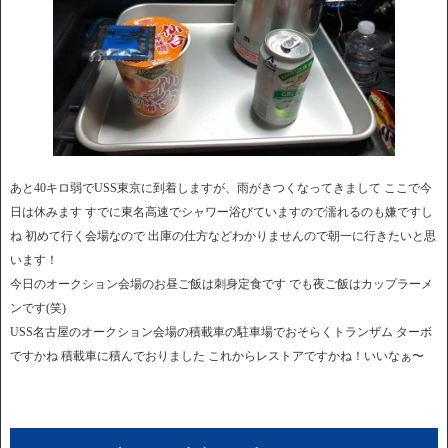
あと40キロ弱でUSS東京に到着しますが、雨がきつくなってきまして ここで今
日は休みます すでに東名高速でシャワー浴びていますので濡れるのも嫌ですし
ね 初めて行く会場なので 出庫の仕方などわかりませんので朝一に行きたいと思
います！
今日のオークション会場のお昼ご飯は刺身定食です でも夜ご飯はカップラーメ
ンです(笑)
USS名古屋のオークション会場の積載車の駐車場でおそらくトランザム ターボ
ですかね 積載車に積んでおりました これからレストアですかね！いいなぁ〜