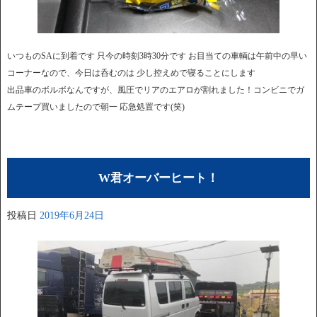
いつものSAに到着です 只今の時刻3時30分です お目当ての車輌は午前中の早い
コーナーなので、今日は呑むのは 少し控えめで寝ることにします
出品車のボルボなんですが、風圧でリアのエアロが割れました！コンビニでガ
ムテープ買いましたので朝一 応急処置です(笑)
W君オーバーヒート！
投稿日
2019年6月24日