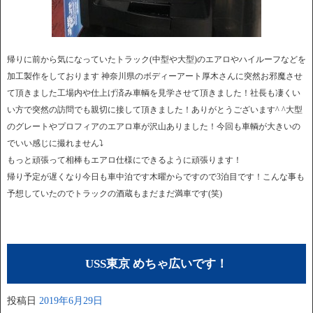
帰りに前から気になっていたトラック(中型や大型)のエアロやハイルーフなどを
加工製作をしております 神奈川県のボディーアート厚木さんに突然お邪魔させ
て頂きました工場内や仕上げ済み車輌を見学させて頂きました！社長も凄くい
い方で突然の訪問でも親切に接して頂きました！ありがとうございます^ ^大型
のグレートやプロフィアのエアロ車が沢山ありました！今回も車輌が大きいの
でいい感じに撮れません⤵︎
もっと頑張って相棒もエアロ仕様にできるように頑張ります！
帰り予定が遅くなり今日も車中泊です木曜からですので3泊目です！こんな事も
予想していたのでトラックの酒蔵もまだまだ満車です(笑)
USS東京 めちゃ広いです！
投稿日
2019年6月29日