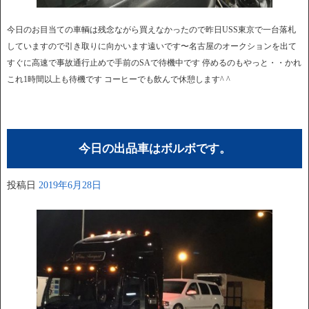
今日のお目当ての車輌は残念ながら買えなかったので昨日USS東京で一台落札
していますので引き取りに向かいます遠いです〜名古屋のオークションを出て
すぐに高速で事故通行止めで手前のSAで待機中です 停めるのもやっと・・かれ
これ1時間以上も待機です コーヒーでも飲んで休憩します^ ^
今日の出品車はボルボです。
投稿日
2019年6月28日