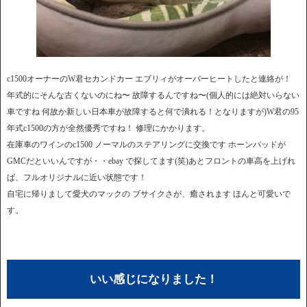
c1500オーナーのW君セカンドカー エブリィがオーバーヒートしたと連絡が！
年式的にそんな古くないのにね〜 故障するんですね〜(個人的には絶対いらない
車ですね 何故か新しい日本車が故障すると何で潰れる！となりますが)W君の95
年式c1500の方が全然優秀ですね！ 修理にかかります。
在庫車のワインのc1500 ノーマルのステアリングに交換です ホーンパッドが
GMCだといいんですが・・ebay で探してます(笑)あとフロントの車高を上げれ
ば、フルオリジナルに近い状態です！
自宅に帰りまして愛犬のマックの ブサイクさが、癒されます ほんと可愛いで
す。
いい感じになりました！