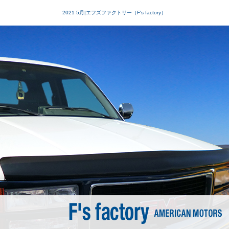
2021 5月|エフズファクトリー（F's factory）