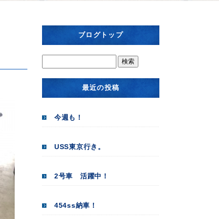
ブログトップ
最近の投稿
今週も！
USS東京行き。
2号車 活躍中！
454ss納車！