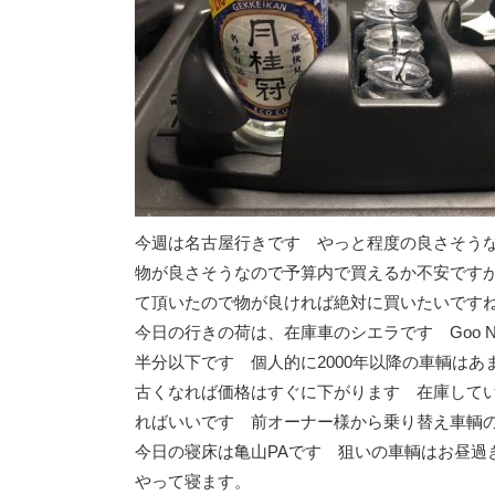
今週は名古屋行きです やっと程度の良さそう
物が良さそうなので予算内で買えるか不安です
て頂いたので物が良ければ絶対に買いたいです
今日の行きの荷は、在庫車のシエラです Goo N
半分以下です 個人的に2000年以降の車輌は
古くなれば価格はすぐに下がります 在庫して
ればいいです 前オーナー様から乗り替え車輌
今日の寝床は亀山PAです 狙いの車輌はお昼過ぎ
やって寝ます。