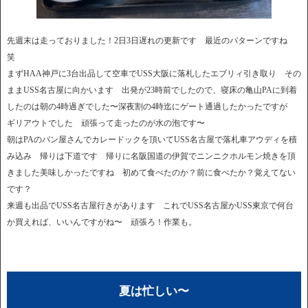
先週末は走っておりました！2日3日遅れの更新です 最近のパターンですね
笑
まずHAA神戸に3台出品して空車でUSS大阪に落札したエブリィ引き取り その
ままUSS名古屋に向かいます 出発が23時前でしたので、寝床の亀山PAに到着
したのは朝の4時過ぎでした〜深夜割の4時迄にゲート通過したかったですが
ギリアウトでした 頑張って走ったのが水の泡です〜
朝はPAのパン屋さんでカレードックを頂いてUSS名古屋で落札車アウディを積
み込み 帰りは下道です 帰りに名阪国道の伊賀でニンニクホルモン焼きを頂
きました美味しかったですね 初めて食べたのか？前に食べたか？覚えてない
です？
来週も出品でUSS名古屋行きがあります これでUSS名古屋かUSS東京で何台
か買えれば、いいんですがね〜 頑張ろ！作業も。
夏は忙しい〜