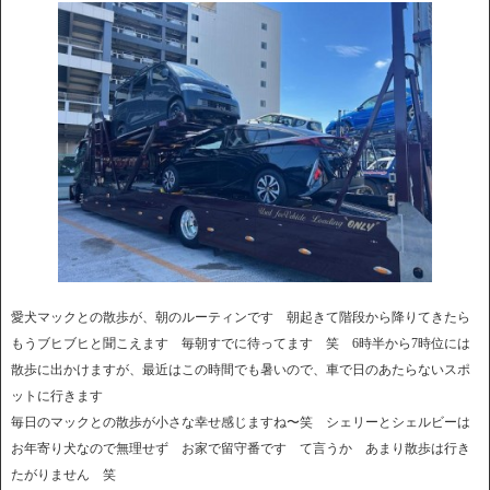
愛犬マックとの散歩が、朝のルーティンです 朝起きて階段から降りてきたら
もうブヒブヒと聞こえます 毎朝すでに待ってます 笑 6時半から7時位には
散歩に出かけますが、最近はこの時間でも暑いので、車で日のあたらないスポ
ットに行きます
毎日のマックとの散歩が小さな幸せ感じますね〜笑 シェリーとシェルビーは
お年寄り犬なので無理せず お家で留守番です て言うか あまり散歩は行き
たがりません 笑