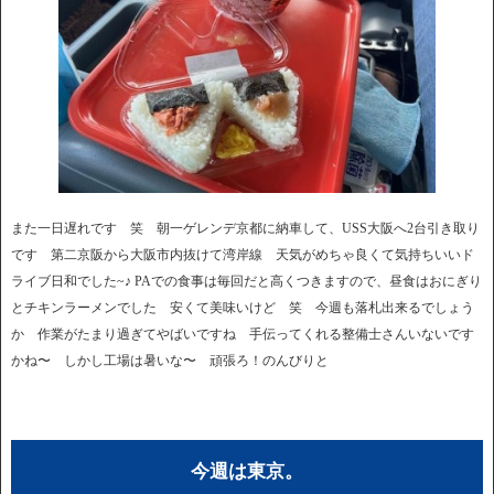
また一日遅れです 笑 朝一ゲレンデ京都に納車して、USS大阪へ2台引き取り
です 第二京阪から大阪市内抜けて湾岸線 天気がめちゃ良くて気持ちいいド
ライブ日和でした~♪ PAでの食事は毎回だと高くつきますので、昼食はおにぎり
とチキンラーメンでした 安くて美味いけど 笑 今週も落札出来るでしょう
か 作業がたまり過ぎてやばいですね 手伝ってくれる整備士さんいないです
かね〜 しかし工場は暑いな〜 頑張ろ！のんびりと
今週は東京。