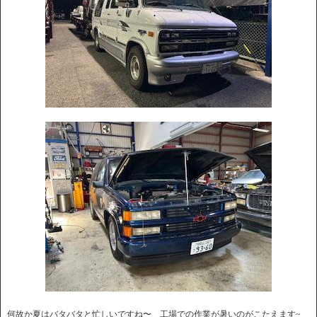
何故か夏はバタバタと忙しいですね〜 工場での作業が暑いのがこたえます~