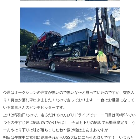
今週はオークションの注文が無いので無いな〜と思っていたのですが、突然入
り！何台か落札車出来ました！なので走っております 一台はお世話になって
いる業者さんのピンチヒッターです。
上りは移動日なので、走るだけでのんびりドライブです 一日目は岡崎SAでい
つもの牛すじ丼に鮎沢PAでかけそば！ 今日も下りの鮎沢で麻婆豆腐定食 う
ーんやはり下りは味が落ちましたね〜揚げ物はまあまあですが・・・
明日は午前中に京都に納車それからUSS大阪に二台引き取りです！ いつもと