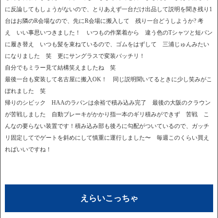
に反論してもしょうがないので、とりあえず一台だけ出品して説明を聞き残り1
台はお隣のR会場なので、先にR会場に搬入して 残り一台どうしようか? 考
え いい事思いつきました！ いつもの作業着から 違う色のTシャツと短パン
に履き替え いつも髪を束ねているので、ゴムをはずして 三浦じゅんみたい
になりました 笑 更にサングラスで変装バッチリ！
自分でもミラー見て結構笑えましたね 笑
最後一台も変装して名古屋に搬入OK！ 同じ説明聞いてるときに少し笑みがこ
ぼれました 笑
帰りのシビック HAAのラパンは余裕で積み込み完了 最後の大阪のクラウン
が苦戦しました 自動ブレーキがかかり指一本のギリ積みができず 苦戦 こ
んなの要らない装置です！積み込み部も後ろに勾配がついているので、ガッチ
リ固定してでゲートを斜めにして慎重に運行しました〜 毎週このくらい買え
ればいいですね！
えらいこっちゃ