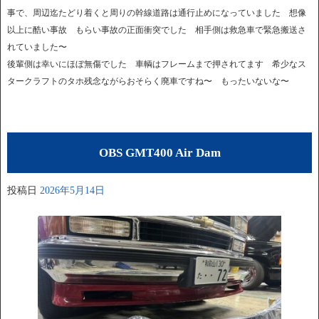
事で、周辺迄たどり着くと周りの幹線道路は通行止めになっていました 想像
以上に酷い事故 もらい事故の正面衝突でした 相手側は救急車で緊急搬送さ
れていました〜
後輩側は幸いにほぼ無傷でした 車輌はフレームまで押されてます 希少なス
タークラフトのタホ残念ながらおそらく廃車ですね〜 もったいないな〜
OBS GMT400 Air Dam
投稿日
2026年5月14日