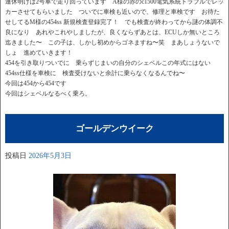
連休明けは2号車で走り回っています A様の赤のc1500電気系統トラブルでレッ
カーさせてもらいました ついでに車検も近いので、修理と車検です お待た
せしてるM様の454ss 新規検査登録完了！ でも検査が終わってから謎の体調不
良になり あれやこれやしましたが、良くならずあとは、ECUしか無いところ
迄きました〜 この子は、しかし初めからゴネますね〜笑 まあしょうないで
しょ 進めていきます！
454を引き取りついでに 乗らずじまいの自分のシェベルこの年式にはない
454ss仕様を車検に 検査受けないと余計に乗らなくなるんでね〜
今回は454から454です
今回はシェベルなるべく乗ろ。
ゴールデンウイーク
投稿日
2026年5月3日