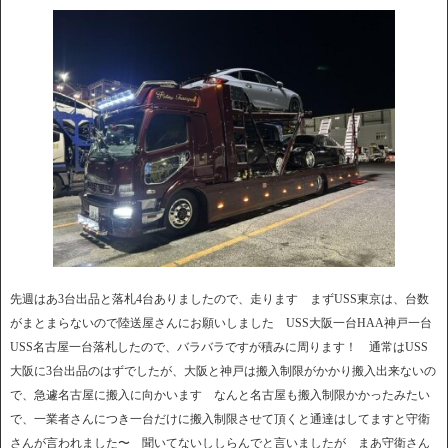
先週はあ3台出品と落札4台ありましたので、走ります まずUSS東京は、台数
がまとまらないので陸送屋さんにお願いしました USS大阪一台HAA神戸一台
USS名古屋一台落札したので、バラバラですが積みに周ります！ 通常はUSS
大阪に3台出品のはずでしたが、大阪と神戸は搬入制限がかかり搬入出来ないの
で、急遽名古屋に搬入に向かいます なんと名古屋も搬入制限かかったみたい
で、一業者さんにつき一台だけに搬入制限させて頂くと通達はしてますと守衛
さんが言われました〜 聞いてないししらんでと言いましたが まあ守衛さん