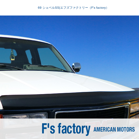
69 シェベルSS|エフズファクトリー（F's factory）