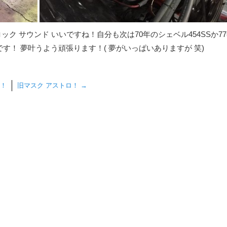
ク サウンド いいですね！自分も次は70年のシェベル454SSか7
です！ 夢叶うよう頑張ります！( 夢がいっぱいありますが 笑)
活！
旧マスク アストロ！
→