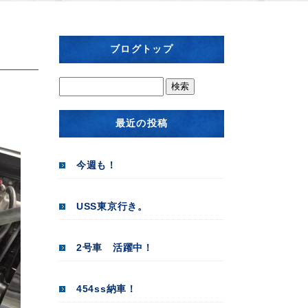
ブログトップ
最近の投稿
今週も！
USS東京行き。
2号車 活躍中！
454ss納車！