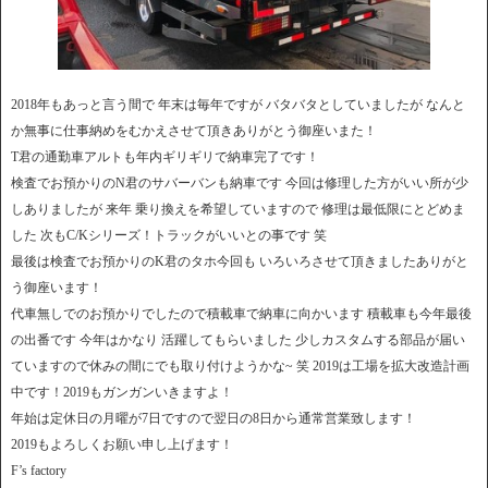
2018年もあっと言う間で 年末は毎年ですが バタバタとしていましたが なんと
か無事に仕事納めをむかえさせて頂きありがとう御座いまた！
T君の通勤車アルトも年内ギリギリで納車完了です！
検査でお預かりのN君のサバーバンも納車です 今回は修理した方がいい所が少
しありましたが 来年 乗り換えを希望していますので 修理は最低限にとどめま
した 次もC/Kシリーズ！トラックがいいとの事です 笑
最後は検査でお預かりのK君のタホ今回も いろいろさせて頂きましたありがと
う御座います！
代車無しでのお預かりでしたので積載車で納車に向かいます 積載車も今年最後
の出番です 今年はかなり 活躍してもらいました 少しカスタムする部品が届い
ていますので休みの間にでも取り付けようかな~ 笑 2019は工場を拡大改造計画
中です！2019もガンガンいきますよ！
年始は定休日の月曜が7日ですので翌日の8日から通常営業致します！
2019もよろしくお願い申し上げます！
F’s factory