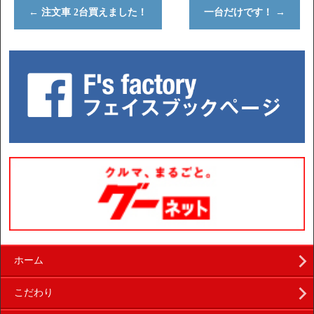
←
注文車 2台買えました！
一台だけです！
→
ホーム
こだわり