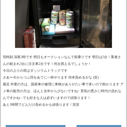
現時刻 深夜3時です 明日もオークションなんで前乗りです 明日は5台！業者さ
んの頼まれ3台に注文車2台です！何台買えるでしょうか！
今日の上りの荷はダッジラムトラックです
さあ〜今からつぶ貝をあてに一杯やります 何本呑めるかな (笑)
最近 作業の方は、国産車の修理に車検がありがたい事で多いので助かります ア
メ車の販売の方は、ほんと去年から少ないですね~ 景気の悪さに時代の流れな
んですかね~ でも好きな人は必ずいますので頑張ります！
あと1時間でどんだけ呑めるかも頑張ります！笑笑