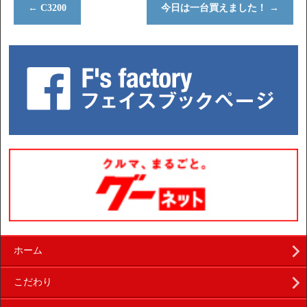
←
C3200
今日は一台買えました！
→
ホーム
こだわり