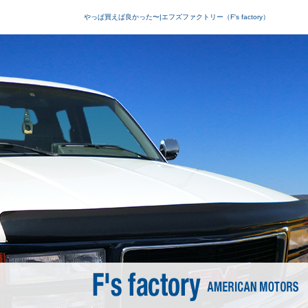
やっぱ買えば良かった〜|エフズファクトリー（F's factory）