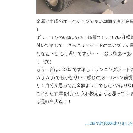
金曜と土曜のオークションで良い車輌が有り在
⤵︎
ダットサンの620はめちゃ綺麗でした！70s仕
付いてまして さらにリアゲートのエアブラシ最
たなぁ〜と もう遅いですが・・・競り後あ〜あ
う（笑）
もう一台はC1500 です珍しいランニングボー
カサカサ(でもかなりいい感じ)でオールペン前
リ！自分が思ってた金額より上でした~やはりC1
これから在庫を何台か入れ換えようと思っていま
ば是非当店迄！！
←
2日で約1000k走りまし