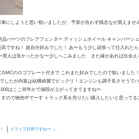
庫車にしようと思い狙いましたが、予算が合わず残念なが買えませ
様絶品パーツのフレアフェンダー ディッシュホイール キャンパーシ
高ですね！ 超自分好みでした！ あ〜もう少し頑張って仕入れた
〜買えば良かったかな〜少しへこみました また縁があれば出会え
ドにGMCのロゴプレート付きで これまた好みでしたので狙いました
提でしたが内装は結構綺麗でビックリ！エンジンも調子良さそうで
500はここ何年かで値段が上がってきてますね〜
すので物色中でーす トラック系を売りたい購入したいと思ってる
た！
ドライブ日和ですね〜
→