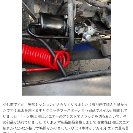
少し前ですが、突然ミッションが入らなくなりました！敷地内でほんと良かっ
たです！原因を調べますとクラッチブースターと言う部品でオイルが噴射して
いました！4トン車は 油圧とエアーのアシストでクラッチを切るみたいで、そ
の部品が潰れていました とりあえず新品部品交換しまして 交換後は油圧のエア
抜きが なかなか抜けず時間かかりました~ やはり車体がデカイ分 エアの量も普