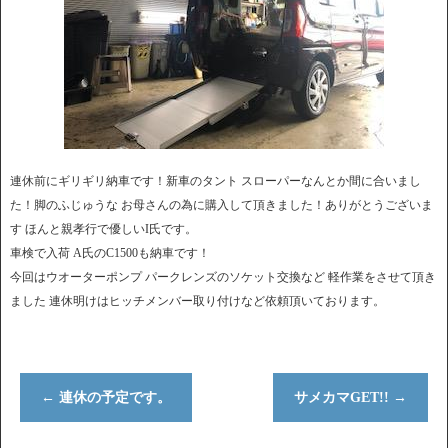
連休前にギリギリ納車です！新車のタント スローパーなんとか間に合いまし
た！脚のふじゅうな お母さんの為に購入して頂きました！ありがとうございま
す ほんと親孝行で優しいI氏です。
車検で入荷 A氏のC1500も納車です！
今回はウオーターポンプ パークレンズのソケット交換など 軽作業をさせて頂き
ました 連休明けはヒッチメンバー取り付けなど依頼頂いております。
←
連休の予定です。
サメカマGET!!
→