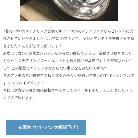
T君のc1500のステアリング交換です ノーマルのステアリングからビレスペに交
換させていただきました ついでに シフトノブ、ラジオアンテナ等交換させて頂
きました！ありがとうございます！
お次はワゴンR 突然エンジンがかからない症状でレッカー業務させ頂きました
どうやらステアリングロックユニットと言う部品が故障です！高年式はややこ
し〜 この部品でエンジンがかからない事になるみたいですね〜
昔のアメ車の方が優秀ですね 訳の分からない物付いて無いので 凄くシンプルで
す シンプルイズベスト！
今日は夕方から稼ぎ頭の積載車を洗車してホイールもポリッシュしました〜 デ
カイので疲れます。
←
在庫車 サバーバン大幅値下げ！