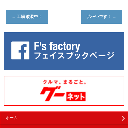
←
工場 改装中！
広〜いです！
→
ホーム