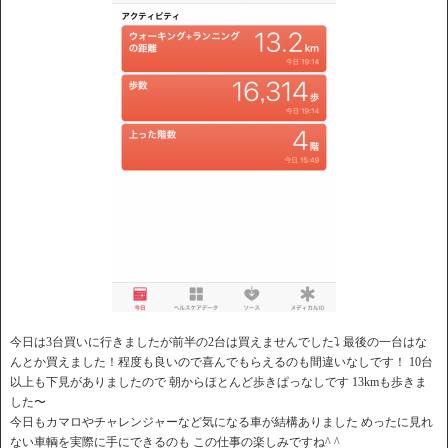
今日は3台買いに行きましたが前半の2台は買えませんでした⤵︎ 最後の一台はな
んとか買えました！程度も良いので喜んでもらえるのも間違いなしです！ 10台
以上も下見がありましたので 朝からほとんど歩きぱっなしです 13kmも歩きま
した〜
今日もカマロやチャレンジャーなど気になる車が結構ありました めったに見れ
ない車輌を実際に手にできるのも この仕事の楽しみですね^ ^