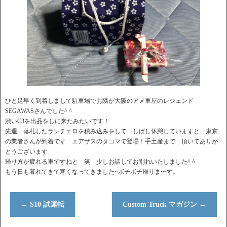
ひと足早く到着しまして駐車場でお隣が大阪のアメ車屋のレジェンド
SEGAWASさんでした^ ^
渋いC3を出品をしに来たみたいです！
先週 落札したランチェロを積み込みをして しばし休憩していますと 東京
の業者さんが到着です エアサスのタコマで登場！手土産まで 頂いてありが
とうございます
帰り方が疲れる車ですねと 笑 少しお話してお別れいたしました^ ^
もう日も暮れてきて寒くなってきました~ボチボチ帰りま〜す。
←
S10 試運転
Custom Truck マガジン
→