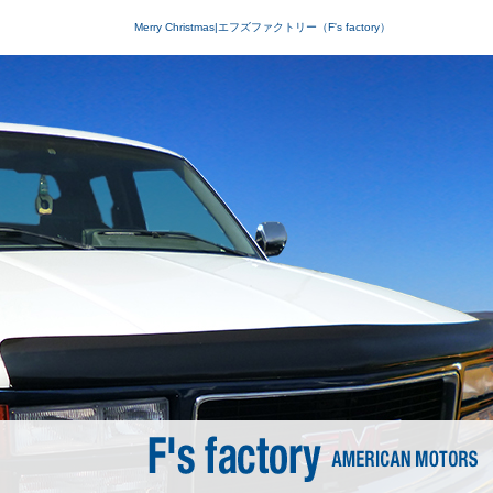
Merry Christmas|エフズファクトリー（F's factory）