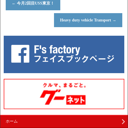
←
今月2回目USS東京！
Heavy duty vehicle Transport
→
ホーム