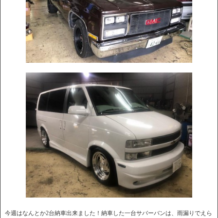
今週はなんとか2台納車出来ました！納車した一台サバーバンは、雨漏りでえら