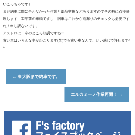
いこっちゃです⤵︎
まだ納車に間に合わなかった作業と部品交換などありますのでその時に点検修
理します 32年前の車輌ですし 旧車はこれから雨漏りのチェックも必要です
ね！申し訳ないです。
アストロは、今のところ順調ですねー
古い車はいろんな事が起こります(笑)でも古い車なんで、いい感じで許せます^
^
←
東大阪まで納車です。
エルカミーノ作業再開！
→