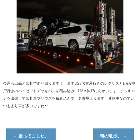
今週も出品と落札で走り回ります！ まずUSS名古屋行きのレクサスとHAA神
戸行きのハイゼットデッキバンを積み込み HAA神戸に向かいます デッキバ
ンを出発して落札車プリウスを積み込んで、名古屋上ります 連休中なのでい
つもより車が多いですね〜
←
走ってました。
朝の散歩。
→