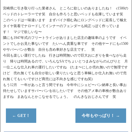
宮崎県に引き取り行った業者さん ところに欲しいのありましたね！ c1500の
ベッドのトレーラーです笑 自分も作ろうと思いベッドも在庫しています笑
このベッドは一味違います まずバイク積む為にロングベッドに延長して極太
タイヤ装着でナロードしてインナーのフェンダーも純正っぽく作っていま
す！ マジで欲しいな〜
隣にも1947年式のフリートラインがありました店主の趣味車のようです イベ
ントでしかお見た事ないです たいへん貴重な車です その他ヤードにもc1500
やサバーバンが数台 自分も含め車好きな店主です。 笑
今回も楽しい運行でしたね 行きは時間無いので巨大おにぎりを食べながら走
り 帰りは時間あるので、いろんなSAでちょいとつまみながらのんびりと 月
一位こんな仕入れ車の運行したいですね (たま〜にしか売れ無いので無理です
けど 売れ無くても自分が欲しい乗りたいなと思う車輌しか仕入れ無いので売
れ無くてもいいですけど商売には不向きな感じですね笑)
もう12月 一年があっと言う間ですね 今年中にシェビーバン納車と長い事お
待たせしていますサバーバンを出したいです その他アメ車の車検が数台あり
ますね まあなんとかこなせるでしょう。 のんきなおじさんです 笑
←
GET！
今年もやっぱり！
→