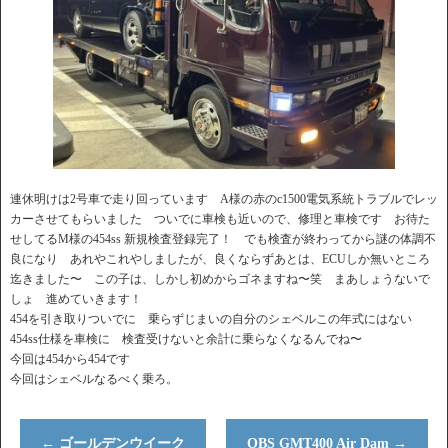
連休明けは2号車で走り回っています A様の赤のc1500電気系統トラブルでレッ
カーさせてもらいました ついでに車検も近いので、修理と車検です お待た
せしてるM様の454ss 新規検査登録完了！ でも検査が終わってから謎の体調不
良になり あれやこれやしましたが、良くならずあとは、ECUしか無いところ
迄きました〜 この子は、しかし初めからゴネますね〜笑 まあしょうないで
しょ 進めていきます！
454を引き取りついでに 乗らずじまいの自分のシェベルこの年式にはない
454ss仕様を車検に 検査受けないと余計に乗らなくなるんでね〜
今回は454から454です
今回はシェベルなるべく乗ろ。
←
ゴールデンウイーク
OBS GMT400 Air Dam
→