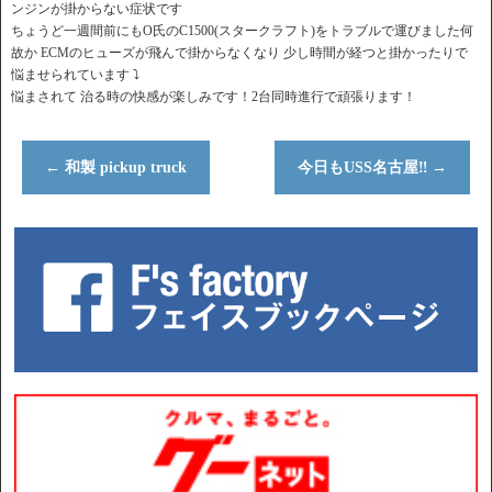
ンジンが掛からない症状です
ちょうど一週間前にもO氏のC1500(スタークラフト)をトラブルで運びました何
故か ECMのヒューズが飛んで掛からなくなり 少し時間が経つと掛かったりで
悩ませられています ⤵︎
悩まされて 治る時の快感が楽しみです！2台同時進行で頑張ります！
←
和製 pickup truck
今日もUSS名古屋‼︎
→