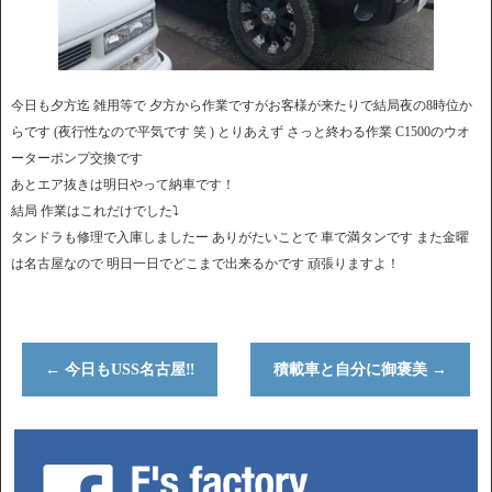
今日も夕方迄 雑用等で 夕方から作業ですがお客様が来たりで結局夜の8時位か
らです (夜行性なので平気です 笑 ) とりあえず さっと終わる作業 C1500のウオ
ーターポンプ交換です
あとエア抜きは明日やって納車です！
結局 作業はこれだけでした⤵︎
タンドラも修理で入庫しましたー ありがたいことで 車で満タンです また金曜
は名古屋なので 明日一日でどこまで出来るかです 頑張りますよ！
←
今日もUSS名古屋‼︎
積載車と自分に御褒美
→