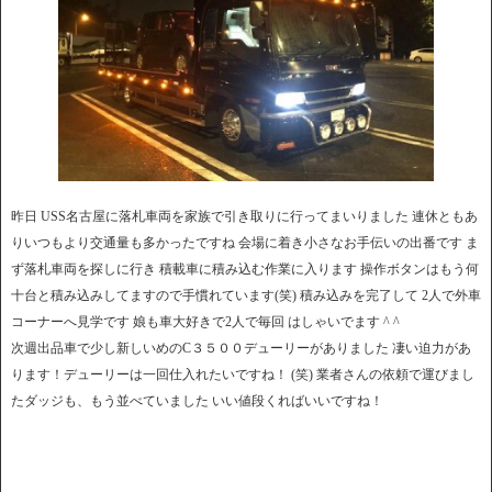
昨日 USS名古屋に落札車両を家族で引き取りに行ってまいりました 連休ともあ
りいつもより交通量も多かったですね 会場に着き小さなお手伝いの出番です ま
ず落札車両を探しに行き 積載車に積み込む作業に入ります 操作ボタンはもう何
十台と積み込みしてますので手慣れています(笑) 積み込みを完了して 2人で外車
コーナーへ見学です 娘も車大好きで2人で毎回 はしゃいでます ^ ^
次週出品車で少し新しいめのC３５００デューリーがありました 凄い迫力があ
ります！デューリーは一回仕入れたいですね！ (笑) 業者さんの依頼で運びまし
たダッジも、もう並べていました いい値段くればいいですね！