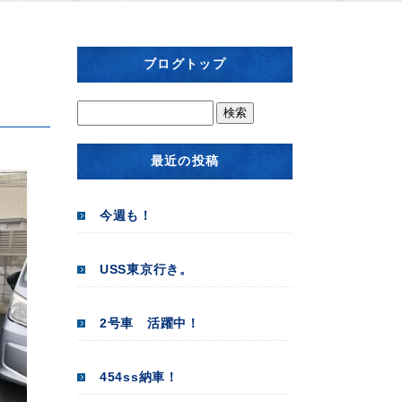
ブログトップ
最近の投稿
今週も！
USS東京行き。
2号車 活躍中！
454ss納車！