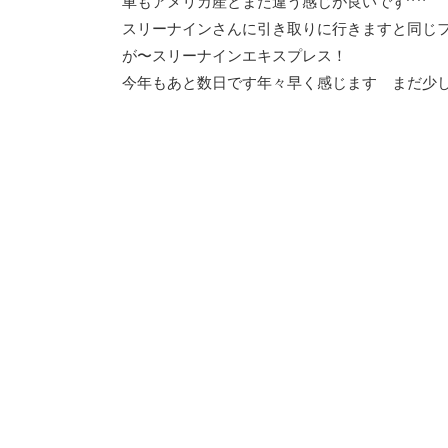
車もアメリカ産とまた違う感じが良いです^ ^
スリーナインさんに引き取りに行きますと同じフ
が〜スリーナインエキスプレス！
今年もあと数日です年々早く感じます まだ少