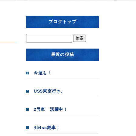
ブログトップ
最近の投稿
今週も！
USS東京行き。
2号車 活躍中！
454ss納車！