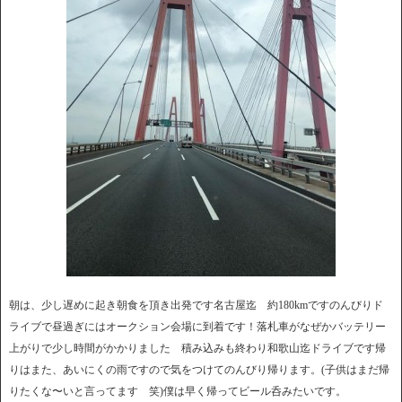
朝は、少し遅めに起き朝食を頂き出発です名古屋迄 約180kmですのんびりド
ライブで昼過ぎにはオークション会場に到着です！落札車がなぜかバッテリー
上がりで少し時間がかかりました 積み込みも終わり和歌山迄ドライブです帰
りはまた、あいにくの雨ですので気をつけてのんびり帰ります。(子供はまだ帰
りたくな〜いと言ってます 笑)僕は早く帰ってビール呑みたいです。