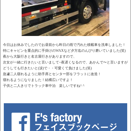
今日はお休みでしたのでお昼前から昨日の雨で汚れた積載車を洗車しました！
特にキャビンを重点的に手掛けのWAXなど夕方迄のんびり磨いていました(笑)
夜から大阪行きと名古屋行きがありますので、
次女が一緒に行きたいと言いまして~夜遅くなるので、あかんで〜と言いますが
どうしても行きたいと(涙)で・・可愛くて負けました(笑)
急遽二人寝れるように助手席とセンター部をフラットに改造！
寝れるようになりました！結構広いですよ！
子供と二人きりでトラック車中泊 楽しいですね^ ^