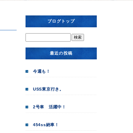
ブログトップ
最近の投稿
今週も！
USS東京行き。
2号車 活躍中！
454ss納車！