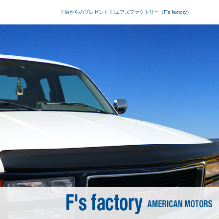
子供からのプレゼント！|エフズファクトリー（F's factory）