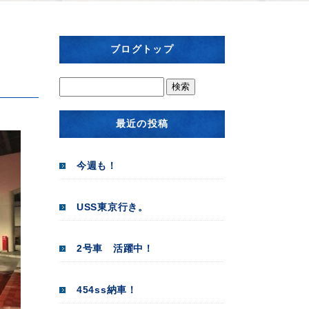
ブログトップ
最近の投稿
今週も！
USS東京行き。
2号車 活躍中！
454ss納車！