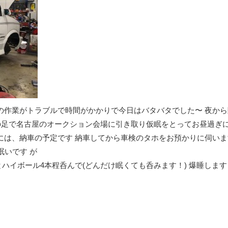
の作業がトラブルで時間がかかりで今日はバタバタでした〜 夜か
その足で名古屋のオークション会場に引き取り仮眠をとってお昼過ぎ
には、納車の予定です 納車してから車検のタホをお預かりに伺います
眠いです が
イボール4本程呑んで(どんだけ眠くても呑みます！) 爆睡します