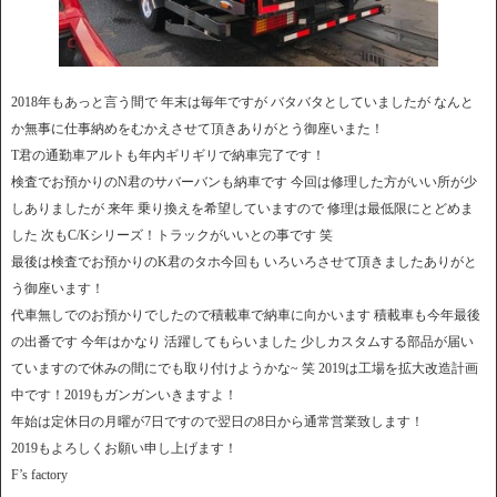
2018年もあっと言う間で 年末は毎年ですが バタバタとしていましたが なんと
か無事に仕事納めをむかえさせて頂きありがとう御座いまた！
T君の通勤車アルトも年内ギリギリで納車完了です！
検査でお預かりのN君のサバーバンも納車です 今回は修理した方がいい所が少
しありましたが 来年 乗り換えを希望していますので 修理は最低限にとどめま
した 次もC/Kシリーズ！トラックがいいとの事です 笑
最後は検査でお預かりのK君のタホ今回も いろいろさせて頂きましたありがと
う御座います！
代車無しでのお預かりでしたので積載車で納車に向かいます 積載車も今年最後
の出番です 今年はかなり 活躍してもらいました 少しカスタムする部品が届い
ていますので休みの間にでも取り付けようかな~ 笑 2019は工場を拡大改造計画
中です！2019もガンガンいきますよ！
年始は定休日の月曜が7日ですので翌日の8日から通常営業致します！
2019もよろしくお願い申し上げます！
F’s factory