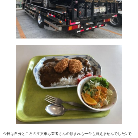
今日は自分ところの注文車も業者さんの頼まれも一台も買えませんでした⤵︎ で