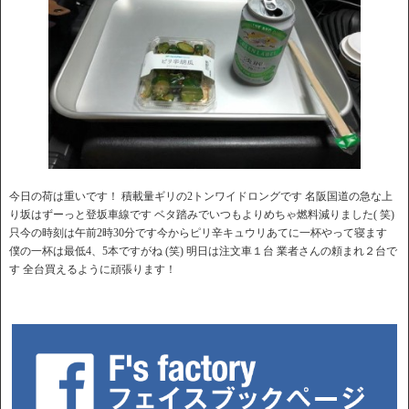
今日の荷は重いです！ 積載量ギリの2トンワイドロングです 名阪国道の急な上
り坂はずーっと登坂車線です ベタ踏みでいつもよりめちゃ燃料減りました( 笑)
只今の時刻は午前2時30分です今からピリ辛キュウリあてに一杯やって寝ます
僕の一杯は最低4、5本ですがね (笑) 明日は注文車１台 業者さんの頼まれ２台で
す 全台買えるように頑張ります！