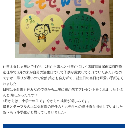
仕事ネタじゃ無いですが、 2月からほんと仕事が忙しくほぼ毎日深夜12時以降
迄仕事で 2月の末が自分の誕生日でして子供が用意してくれていたみたいなの
ですが、帰りが遅いので全然 娘とも会えずで、誕生日の当日は可愛い手紙をく
れました
日曜は保育園も休みなので昼から工場に娘が来てプレゼントをくれました！ほ
んと 嬉しかったです！
4月からは、小学一年生です 今からの成長が楽しみです。
帰るとテーブルの上に保育園の担任のとも先生への贈り物も用意していました
あ〜もう小学生かと思ってしまいました~