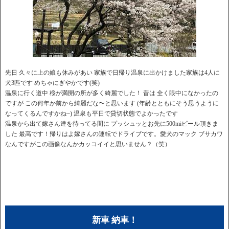
先日 久々に上の娘も休みがあい 家族で日帰り温泉に出かけました家族は4人に
犬3匹です めちゃにぎやかです(笑)
温泉に行く道中 桜が満開の所が多く綺麗でした！ 昔は 全く眼中になかったの
ですが この何年か前から綺麗だな〜と思います (年齢とともにそう思うように
なってくるんですかね~) 温泉も平日で貸切状態でよかったです
温泉から出て嫁さん達を待ってる間に プッシュッとお先に500miビール頂きま
した 最高です！帰りはよ嫁さんの運転でドライブです。愛犬のマック ブサカワ
なんですがこの画像なんかカッコイイと思いません？（笑）
新車 納車！