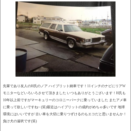
先輩であり友人のH氏のノア ハイブリット納車です！11インチのナビにリアW
モニターなどいろいろさせて頂きました いつもありがとうございます！H氏も
10年以上前ですがマーキュリーのコロニーパークに乗っていました またアメ車
に乗って欲しいですね~ (笑)最近はハイブリットの成約がめちゃ多いです 地球
環境にはいいですが 古い車を大切に乗りつずけるのもエコだと思いませんか！
負け犬の遠吠です(笑)