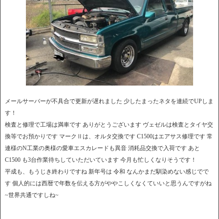
メールサーバーが不具合で更新が遅れました 少したまったネタを連続でUPしま
す！
検査と修理で工場は満車です ありがとうございます ヴェゼルは検査とタイヤ交
換等でお預かりです マークⅡは、オルタ交換です C1500はエアサス修理です 常
連様のN工業の奥様の愛車エスカレードも異音 消耗品交換で入荷です あと
C1500 も3台作業待ちしていただいています 今月も忙しくなりそうです！
平成も、もうじき終わりですね 新年号は 令和 なんかまだ馴染めない感じでで
す 個人的には西暦で年数を伝える方がややこしくなくていいと思うんですがね
~世界共通ですしね~