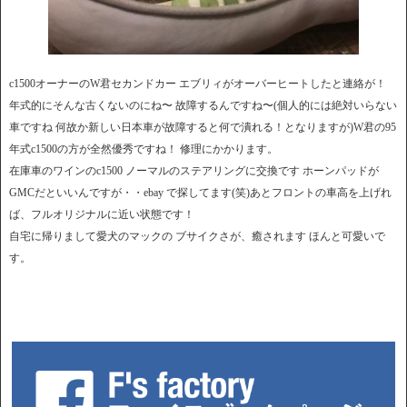
c1500オーナーのW君セカンドカー エブリィがオーバーヒートしたと連絡が！
年式的にそんな古くないのにね〜 故障するんですね〜(個人的には絶対いらない
車ですね 何故か新しい日本車が故障すると何で潰れる！となりますが)W君の95
年式c1500の方が全然優秀ですね！ 修理にかかります。
在庫車のワインのc1500 ノーマルのステアリングに交換です ホーンパッドが
GMCだといいんですが・・ebay で探してます(笑)あとフロントの車高を上げれ
ば、フルオリジナルに近い状態です！
自宅に帰りまして愛犬のマックの ブサイクさが、癒されます ほんと可愛いで
す。