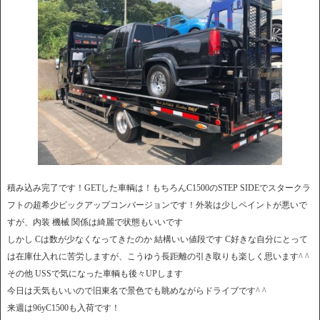
積み込み完了です！GETした車輌は！もちろんC1500のSTEP SIDEでスタークラ
フトの超希少ピックアップコンバージョンです！外装は少しペイントが悪いで
すが、内装 機械 関係は綺麗で状態もいいです
しかし Cは数が少なくなってきたのか 結構いい値段です C好きな自分にとって
は在庫仕入れに苦労しますが、こうゆう長距離の引き取りも楽しく思います^ ^
その他 USSで気になった車輌も後々UPします
今日は天気もいいので旧東名で景色でも眺めながらドライブです^ ^
来週は96yC1500も入荷です！