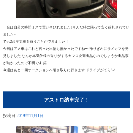
一台は自分の時間ミスで買いそびれました⤵︎そんな時に限って安く落札されてい
ました~
でも2台注文車を買うことができました！
今日はアメ車はこれと言った出物も無かったですね〜 帰りぎわにサメカマを発
見しました なんか本気仕様の香りがするカマロ次週出品なのでしょうか出品票
が無かったので不明です 笑
今週はあと一回オークションへ引き取りに行きます ドライブがてら^ ^
アストロ納車完了！
投稿日
2019年11月1日