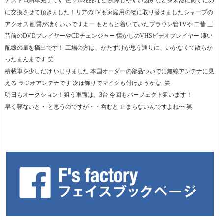
アストロ納車完了です 色々消耗品など 故障しやすい箇所などを未然に防ぐため
に交換させて頂きました！リアのTVも家庭用の物に取り替えましたシャープの
アクオス 画質が凄くいいですよー もともと着いていたブラウン管TVや 二昔 三
昔前のDVDプレイヤーやCDチェンジャー 懐かしのVHSビデオプレイヤー 凄い
配線の量を摘出です！ 工場の方は、かたずけが思う通りに、いかなくて散らか
ったまんまです 笑
積載車を少しだけ いじりました 本国オーダーの部品ついでに無線アンテナに見
える ラジオアンテナです 次は飾りでマイクも付けようかな~笑
明日もオークション！狙う車両は、3台 今回もパーフェクト狙います！
早く寝ないと・ と思うのですが・・呑むと 止まらないんですよね〜 笑