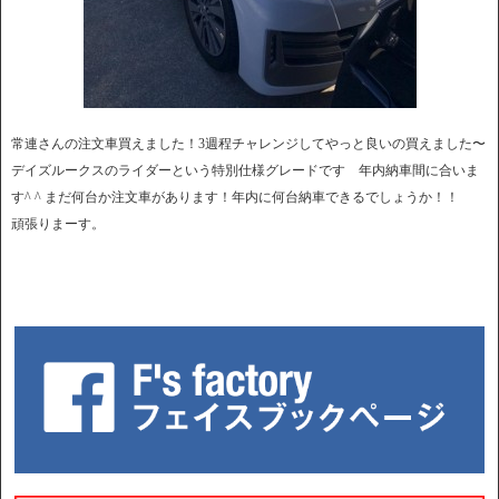
常連さんの注文車買えました！3週程チャレンジしてやっと良いの買えました〜
デイズルークスのライダーという特別仕様グレードです 年内納車間に合いま
す^ ^ まだ何台か注文車があります！年内に何台納車できるでしょうか！！
頑張りまーす。