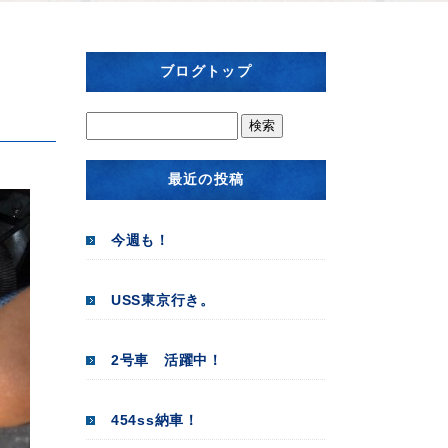
ブログトップ
最近の投稿
今週も！
USS東京行き。
2号車 活躍中！
454ss納車！