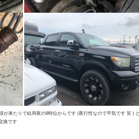
が来たりで結局夜の8時位からです (夜行性なので平気です 笑 ) 
プ交換です